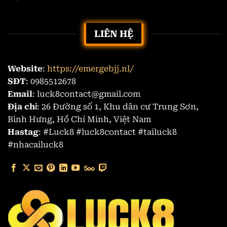
LIÊN HỆ
Website
:
https://emergebjj.nl/
SĐT
: 0985512678
Email
:
luck8contact@gmail.com
Địa chỉ
: 26 Đường số 1, Khu dân cư Trung Sơn,
Bình Hưng, Hồ Chí Minh, Việt Nam
Hastag
: #Luck8 #luck8contact #tailuck8
#nhacailuck8