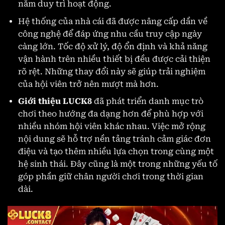
năm duy trì hoạt động.
Hệ thống của nhà cái đã được nâng cấp dần về
công nghệ để đáp ứng nhu cầu truy cập ngày
càng lớn. Tốc độ xử lý, độ ổn định và khả năng
vận hành trên nhiều thiết bị đều được cải thiện
rõ rệt. Những thay đổi này sẽ giúp trải nghiệm
của hội viên trở nên mượt mà hơn.
Giới thiệu LUCK8
đã phát triển danh mục trò
chơi theo hướng đa dạng hơn để phù hợp với
nhiều nhóm hội viên khác nhau. Việc mở rộng
nội dung sẽ hỗ trợ nền tảng tránh cảm giác đơn
điệu và tạo thêm nhiều lựa chọn trong cùng một
hệ sinh thái. Đây cũng là một trong những yếu tố
góp phần giữ chân người chơi trong thời gian
dài.