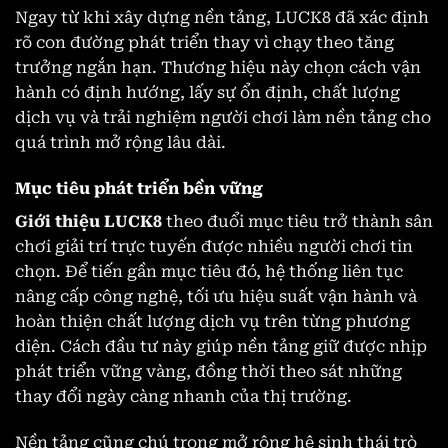
Ngay từ khi xây dựng nền tảng, LUCK8 đã xác định
rõ con đường phát triển thay vì chạy theo tăng
trưởng ngắn hạn. Thương hiệu này chọn cách vận
hành có định hướng, lấy sự ổn định, chất lượng
dịch vụ và trải nghiệm người chơi làm nền tảng cho
quá trình mở rộng lâu dài.
Mục tiêu phát triển bền vững
Giới thiệu LUCK8
theo đuổi mục tiêu trở thành sân
chơi giải trí trực tuyến được nhiều người chơi tin
chọn. Để tiến gần mục tiêu đó, hệ thống liên tục
nâng cấp công nghệ, tối ưu hiệu suất vận hành và
hoàn thiện chất lượng dịch vụ trên từng phương
diện. Cách đầu tư này giúp nền tảng giữ được nhịp
phát triển vững vàng, đồng thời theo sát những
thay đổi ngày càng nhanh của thị trường.
Nền tảng cũng chú trọng mở rộng hệ sinh thái trò